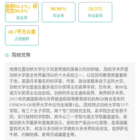
本科92.2%；研
98.90%
26,572
究生96.8%
毕业率
毕业薪资
就业率
40.7平方公里
占地面积
院校优势
地理位置剑桥大学位于风景秀丽的英格兰的剑桥镇。,院校学术声望
剑桥大学是全世界最顶尖的十大名校之一，以优异的教育质量著称
于世。英国许多著名的科学家、作家、政治家都来自于这所大学。
剑桥大学也是诞生最多诺贝尔奖得主的高等学府，历年来，有88位
诺贝尔奖得主出自此校。剑桥的毕业生遍布政界、商界和学术界。
2011年的美国新闻与世界报道和高等教育研究机构QS联合发布的
USNEWS-QS世界大学中位列全球第1位。,院校特点剑桥大学有35个
学院，有三个女子学院，两个专门的研究生院，各学院历史背景不
同，实行独特的学院制，其中以三一学院与国王学院最富盛名。英
国剑桥大学最新年度报表显示，该校资产高达40亿英镑，是英国最
富有的大学。,校友众多剑桥大学拥有众多世界知名校友，如伊萨克
牛顿、约翰哈佛、斯蒂芬威廉霍金等。