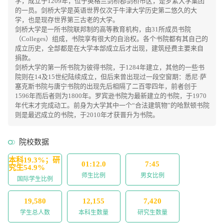
学，成立于1209年，位于英格兰剑桥郡剑桥市区，是罗素大学集团
的一员。剑桥大学是英语世界仅次于牛津大学历史第二悠久的大
学，也是现存世界第三古老的大学。
剑桥大学是一所书院联邦制的高等教育机构，由31所成员书院
（Colleges）组成，书院享有很大的自治权。各个书院都有其自己的
成立历史，全部都是在大学本部成立后才出现，建筑经费主要来自
捐款。
剑桥大学的第一所书院为彼得书院，于1284年建立，其他的一些书
院则在14及15世纪陆续成立，但后来曾出现过一段空窗期：悉尼·萨
塞克斯书院与唐宁书院的出现先后相隔了二百零四年，前者创于
1596年而后者则为1800年。罗宾逊书院为最新建立的书院，于1970
年代末才完成动工。前身为大学其中一个“合法建筑物”的哈默顿书院
则是最迟成立的书院，于2010年才获晋升为书院。
院校数据
本科19.3%；研
01:12.0
7:45
究生54.9%
师生比例
男女比例
国际学生比例
19,580
12,155
7,420
学生总人数
本科生数量
研究生数量