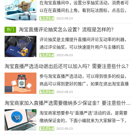
在淘宝直播间中，设置分享抽奖活动，消费者可
以在在直播间右上角，看到玩法图标，点击后，
可以看到发起的福利抽奖活动页面，那么淘宝直
电商运营
2022-08-23
播分享抽奖怎么容易中？需要注意些什么？下面
淘宝直播评论抽奖怎么设置？流程是怎样的？
热门
小编为大家解答一下。
评论抽奖是主播提升直播间评论互动率的利器，
通过评论抽奖，可以快速提升用户与主播的互
动，主播也可使用该玩法引导用户刷屏，打造直
电商运营
2022-08-23
播间营销氛围，提升用户停留时长，那么淘宝直
淘宝直播严选活动退出后还可以加入吗？需要注意些什么？
播评论抽奖怎么设置？流程是怎样的？下面小编
参与淘宝直播严选活动，可以得到很多的权益，
为大家解答一下。
商品可以得到更好的推广，如果在退出淘宝直播
严选活动后，还可以重新加入吗？下面跟着小编
电商运营
2022-08-23
一起来了解一下这个问题吧。
淘宝商家加入直播严选需要缴纳多少保证金？要注意些什么的？
淘宝商家想要参与“直播严选”活动的话，是需要
缴纳保证金的，下面小编就来为大家解答一下，
淘宝商家加入直播严选需要缴纳多少保证金？要
电商运营
2022-08-23
注意些什么的？