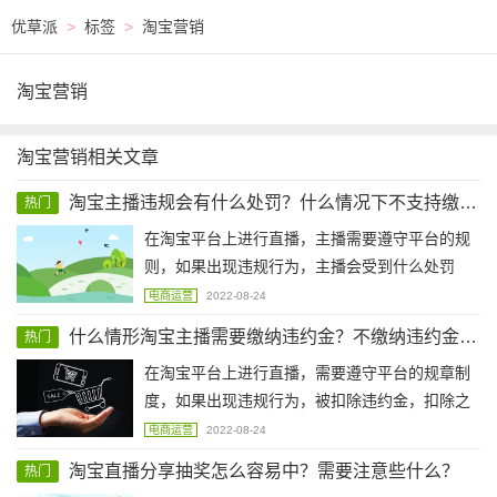
优草派
>
标签
>
淘宝营销
淘宝营销
淘宝营销相关文章
淘宝主播违规会有什么处罚？什么情况下不支持缴纳违约金？
热门
在淘宝平台上进行直播，主播需要遵守平台的规
则，如果出现违规行为，主播会受到什么处罚
呢？什么情况下不支持缴纳违约金？下面小编就
电商运营
2022-08-24
来为大家解答一下吧。
什么情形淘宝主播需要缴纳违约金？不缴纳违约金会怎样？
热门
在淘宝平台上进行直播，需要遵守平台的规章制
度，如果出现违规行为，被扣除违约金，扣除之
后是需要计算补缴的，那么什么情况下，淘宝主
电商运营
2022-08-24
播需要缴纳违约金？不缴纳违约金会怎样？下面
淘宝直播分享抽奖怎么容易中？需要注意些什么？
热门
小编就来为大家解答一下这个问题吧。