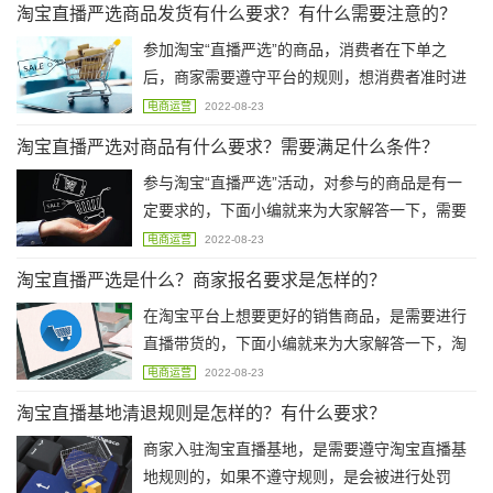
淘宝直播严选商品发货有什么要求？有什么需要注意的？
参加淘宝“直播严选”的商品，消费者在下单之
后，商家需要遵守平台的规则，想消费者准时进
行发货处理，下面小编就来为大家解答一下，淘
电商运营
2022-08-23
宝直播严选商品发货有什么要求？有什么需要注
淘宝直播严选对商品有什么要求？需要满足什么条件？
意的呢？
参与淘宝“直播严选”活动，对参与的商品是有一
定要求的，下面小编就来为大家解答一下，需要
满足什么条件，才可以参加“直播严选”活动。
电商运营
2022-08-23
淘宝直播严选是什么？商家报名要求是怎样的？
在淘宝平台上想要更好的销售商品，是需要进行
直播带货的，下面小编就来为大家解答一下，淘
宝直播严选是什么意思？直播严选商家报名要求
电商运营
2022-08-23
是怎样的？
淘宝直播基地清退规则是怎样的？有什么要求？
商家入驻淘宝直播基地，是需要遵守淘宝直播基
地规则的，如果不遵守规则，是会被进行处罚